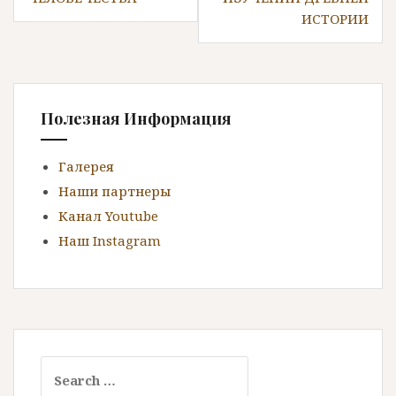
s
ИСТОРИИ
t
n
a
Полезная Информация
v
i
Галерея
g
Наши партнеры
a
Канал Youtube
Наш Instagram
t
i
o
n
S
e