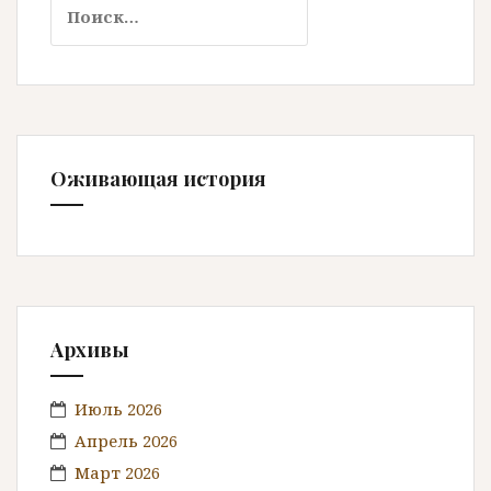
Н
а
й
т
и
:
Оживающая история
Архивы
Июль 2026
Апрель 2026
Март 2026