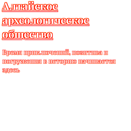
Алтайское
археологическое
общество
Время приключений, позитива и
погружения в историю начинается
здесь