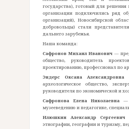
государства), готовый для решения
организации подключились ряд об
организаций), Новосибирской обла
добровольцы) стали представител
дальнего зарубежья.
Наша команда:
Сафронов Михаил Иванович
— пред
общество, руководитель проекто
проектированию, профессионал по ар
Эндерс Оксана Александровна
—
археологическое общество, экспе
руководителя по экономической и хо
Сафронова Елена Николаевна
— з
музееведению и педагогике, специал
Илюшкин Александр Сергеевич
—
этнографии, географии и туризму, п