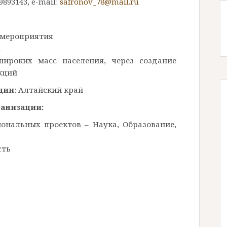
893143, e-mail:
safronov_78@mail.ru
 мероприятия
а
ироких масс населения, через создание
кций
ции
: Алтайский край
анизации:
ональных проектов – Наука, Образование,
сть