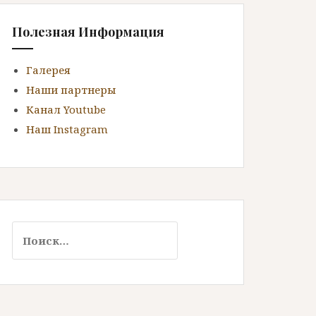
Полезная Информация
Галерея
Наши партнеры
Канал Youtube
Наш Instagram
Н
а
й
т
и
: