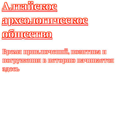
Алтайское
археологическое
общество
Время приключений, позитива и
погружения в историю начинается
здесь