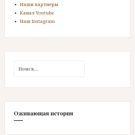
Наши партнеры
Канал Youtube
Наш Instagram
Н
а
й
т
и
:
Оживающая история