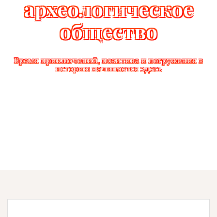
археологическое
общество
Время приключений, позитива и погружения в
историю начинается здесь