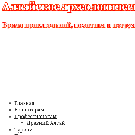
Алтайское археологичес
Время приключений, позитива и погру
Главная
Волонтерам
Профессионалам
Древний Алтай
Туризм